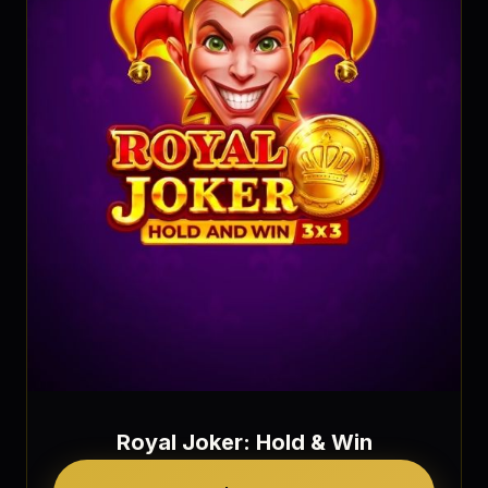
Royal Joker: Hold & Win