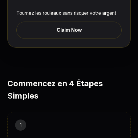
Tournez les rouleaux sans risquer votre argent
Claim Now
Commencez en 4 Étapes
Simples
1