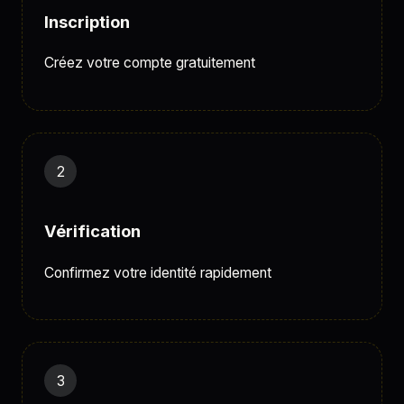
Inscription
Créez votre compte gratuitement
2
Vérification
Confirmez votre identité rapidement
3