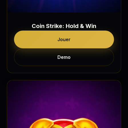
Coin Strike: Hold & Win
Jouer
Demo