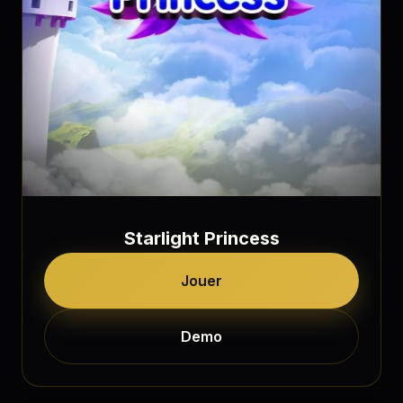
Starlight Princess
Jouer
Demo