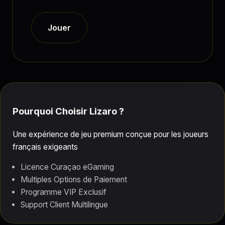
Jouer
Pourquoi Choisir Lizaro ?
Une expérience de jeu premium conçue pour les joueurs
français exigeants
Licence Curaçao eGaming
Multiples Options de Paiement
Programme VIP Exclusif
Support Client Multilingue