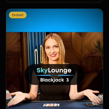
Exclusif