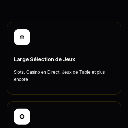
Large Sélection de Jeux
Slots, Casino en Direct, Jeux de Table et plus
encore