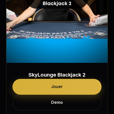
SkyLounge Blackjack 2
Jouer
Demo